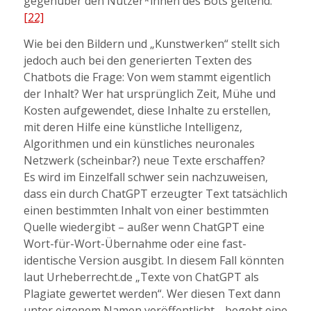
gegenüber den Nutzer*innen des Bots geltend.
[22]
Wie bei den Bildern und „Kunstwerken“ stellt sich
jedoch auch bei den generierten Texten des
Chatbots die Frage: Von wem stammt eigentlich
der Inhalt? Wer hat ursprünglich Zeit, Mühe und
Kosten aufgewendet, diese Inhalte zu erstellen,
mit deren Hilfe eine künstliche Intelligenz,
Algorithmen und ein künstliches neuronales
Netzwerk (scheinbar?) neue Texte erschaffen?
Es wird im Einzelfall schwer sein nachzuweisen,
dass ein durch ChatGPT erzeugter Text tatsächlich
einen bestimmten Inhalt von einer bestimmten
Quelle wiedergibt – außer wenn ChatGPT eine
Wort-für-Wort-Übernahme oder eine fast-
identische Version ausgibt. In diesem Fall könnten
laut Urheberrecht.de „Texte von ChatGPT als
Plagiate gewertet werden“. Wer diesen Text dann
unter eigenem Namen veröffentlicht, „begeht eine