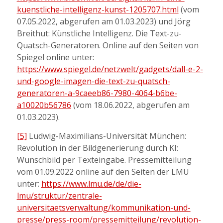
kuenstliche-intelligenz-kunst-1205707.html
(vom
07.05.2022, abgerufen am 01.03.2023) und Jörg
Breithut: Künstliche Intelligenz. Die Text-zu-
Quatsch-Generatoren. Online auf den Seiten von
Spiegel online unter:
https://www.spiegel.de/netzwelt/gadgets/dall-e-2-
und-google-imagen-die-text-zu-quatsch-
generatoren-a-9caeeb86-7980-4064-b6be-
a10020b56786
(vom 18.06.2022, abgerufen am
01.03.2023).
[5]
Ludwig-Maximilians-Universität München:
Revolution in der Bildgenerierung durch KI:
Wunschbild per Texteingabe. Pressemitteilung
vom 01.09.2022 online auf den Seiten der LMU
unter:
https://www.lmu.de/de/die-
lmu/struktur/zentrale-
universitaetsverwaltung/kommunikation-und-
presse/press-room/pressemitteilung/revolution-