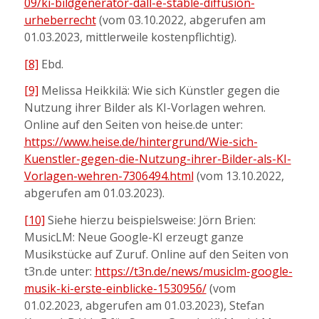
09/ki-bildgenerator-dall-e-stable-diffusion-
urheberrecht
(vom 03.10.2022, abgerufen am
01.03.2023, mittlerweile kostenpflichtig).
[8]
Ebd.
[9]
Melissa Heikkilä: Wie sich Künstler gegen die
Nutzung ihrer Bilder als KI-Vorlagen wehren.
Online auf den Seiten von heise.de unter:
https://www.heise.de/hintergrund/Wie-sich-
Kuenstler-gegen-die-Nutzung-ihrer-Bilder-als-KI-
Vorlagen-wehren-7306494.html
(vom 13.10.2022,
abgerufen am 01.03.2023).
[10]
Siehe hierzu beispielsweise: Jörn Brien:
MusicLM: Neue Google-KI erzeugt ganze
Musikstücke auf Zuruf. Online auf den Seiten von
t3n.de unter:
https://t3n.de/news/musiclm-google-
musik-ki-erste-einblicke-1530956/
(vom
01.02.2023, abgerufen am 01.03.2023), Stefan