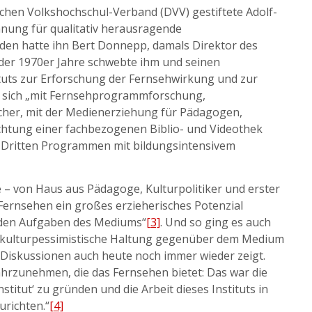
chen Volkshochschul-Verband (DVV) gestiftete Adolf-
nung für qualitativ herausragende
en hatte ihn Bert Donnepp, damals Direktor des
 der 1970er Jahre schwebte ihm und seinen
ituts zur Erforschung der Fernsehwirkung und zur
te sich „mit Fernsehprogrammforschung,
er, mit der Medienerziehung für Pädagogen,
chtung einer fachbezogenen Biblio- und Videothek
n Dritten Programmen mit bildungsintensivem
 von Haus aus Pädagoge, Kulturpolitiker und erster
Fernsehen ein großes erzieherisches Potenzial
enden Aufgaben des Mediums“
[3]
. Und so ging es auch
e kulturpessimistische Haltung gegenüber dem Medium
len Diskussionen auch heute noch immer wieder zeigt.
hrzunehmen, die das Fernsehen bietet: Das war die
titut‘ zu gründen und die Arbeit dieses Instituts in
urichten.“
[4]