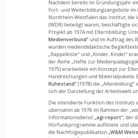
Nachdem bereits im Gründungsjahr ei
Fort- und Weiterbildungsangebote im 
Nordrhein-Westfalen das Institut, di
(WDR) beteiligt waren, beschäftigte si
Projekt ab 1974 mit Elternbildung: Un
Medienverbund“
und im Auftrag des 
wurden mediendidaktische Begleittexte
„Rappelkiste“ und „Kinder, Kinder“ era
der Reihe „Hefte zur Medienpädagogik
1975) erarbeitete ein Konzept zur Elt
Handreichungen und Materialpakete. 
Ruhestand“
(1978) die „Altenbildung“
sich der Darstellung der Arbeitswelt u
Die intendierte Funktion des Instituts
übernahm ab 1976 im Rahmen der „wiss
Informationsdienst
„agi-report“
, der 
Hörfunkprogramme auflistete und übe
die Nachfolgepublikation
„W&M Weite