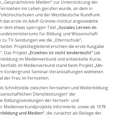
n „Gesprächskreis Medien“ zur Unterstützung der
Fernsehen ins Leben gerufen wurde, an dem in
e Volkshochschulen und der Westdeutsche Rundfunk
ch das erste im Adolf-Grimme-Institut angesiedelte
ter dem etwas sperrigen Titel
„Soziales Lernen im
Bundesministeriums für Bildung und Wissenschaft
 zu TV-Sendungen wie die „Elternschule“,
rbeitet. Projektbegleitend erschien die erste Ausgabe
“. Das Projekt
„Erziehen ist nicht kinderleicht“
(ab
ernbildung im Medienverbund und entwickelte Kurse,
Ebenfalls im Medienverbund stand beim Projekt
„Un-
 im Vordergrund. Seminar-Veranstaltungen widmeten
nd der Frau im Fernsehen.
 als Schnittstelle zwischen Fernsehen und Weiterbildung
enschaftlichen Dienstleistungen“ der
die Bildungssendungen der Fernseh- und
r Medienverbundprojekte informierte, sowie ab 1978
rbildung und Medien“
, die zunächst als Beilage der