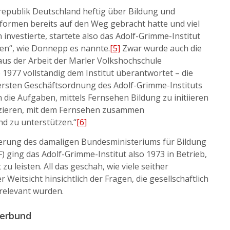
srepublik Deutschland heftig über Bildung und
eformen bereits auf den Weg gebracht hatte und viel
 investierte, startete also das Adolf-Grimme-Institut
sen“, wie Donnepp es nannte.
[5]
Zwar wurde auch die
aus der Arbeit der Marler Volkshochschule
 1977 vollständig dem Institut überantwortet – die
 ersten Geschäftsordnung des Adolf-Grimme-Instituts
n die Aufgaben, mittels Fernsehen Bildung zu initiieren
izieren, mit dem Fernsehen zusammen
d zu unterstützen.“
[6]
ierung des damaligen Bundesministeriums für Bildung
ging das Adolf-Grimme-Institut also 1973 in Betrieb,
 leisten. All das geschah, wie viele seither
Weitsicht hinsichtlich der Fragen, die gesellschaftlich
relevant wurden.
verbund