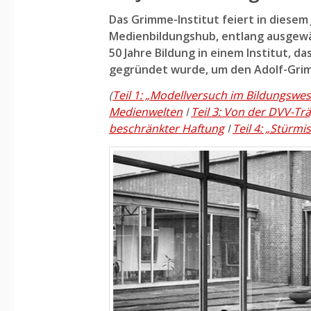
Das Grimme-Institut feiert in diesem 
Medienbildungshub, entlang ausgewäh
50 Jahre Bildung in einem Institut, d
gegründet wurde, um den Adolf-Grim
(
Teil 1: „Modellversuch im Bildungswe
Medienwelten
I
Teil 3: Von der DVV-Tr
beschränkter Haftung
I
Teil 4: „Stürm