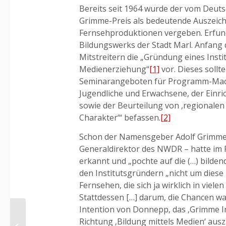
Bereits seit 1964 wurde der vom Deuts
Grimme-Preis als bedeutende Auszeich
Fernsehproduktionen vergeben. Erfund
Bildungswerks der Stadt Marl. Anfang
Mitstreitern die „Gründung eines Inst
Medienerziehung“
[1]
vor. Dieses soll
Seminarangeboten für Programm-Mach
Jugendliche und Erwachsene, der Einri
sowie der Beurteilung von ‚regionale
Charakter‘“ befassen.
[2]
Schon der Namensgeber Adolf Grimme –
Generaldirektor des NWDR – hatte im 
erkannt und „pochte auf die (…) bild
den Institutsgründern „nicht um dies
Fernsehen, die sich ja wirklich in vie
Stattdessen […] darum, die Chancen wa
Intention von Donnepp, das ‚Grimme Ins
Medienkritik – von der
Richtung ‚Bildung mittels Medien‘ ausz
Buchrezension bis zur