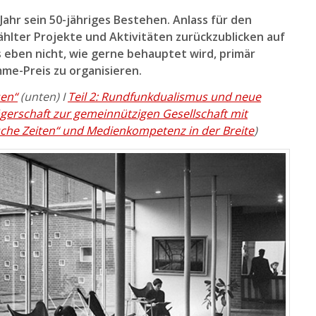
Jahr sein 50-jähriges Bestehen. Anlass für den
lter Projekte und Aktivitäten zurückzublicken auf
as eben nicht, wie gerne behauptet wird, primär
me-Preis zu organisieren.
sen“
(unten) I
Teil 2: Rundfunkdualismus und neue
ägerschaft zur gemeinnützigen Gesellschaft mit
ische Zeiten“ und Medienkompetenz in der Breite
)