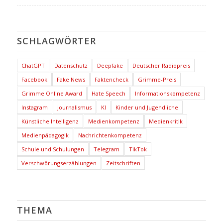
SCHLAGWÖRTER
ChatGPT
Datenschutz
Deepfake
Deutscher Radiopreis
Facebook
Fake News
Faktencheck
Grimme-Preis
Grimme Online Award
Hate Speech
Informationskompetenz
Instagram
Journalismus
KI
Kinder und Jugendliche
Künstliche Intelligenz
Medienkompetenz
Medienkritik
Medienpädagogik
Nachrichtenkompetenz
Schule und Schulungen
Telegram
TikTok
Verschwörungserzählungen
Zeitschriften
THEMA